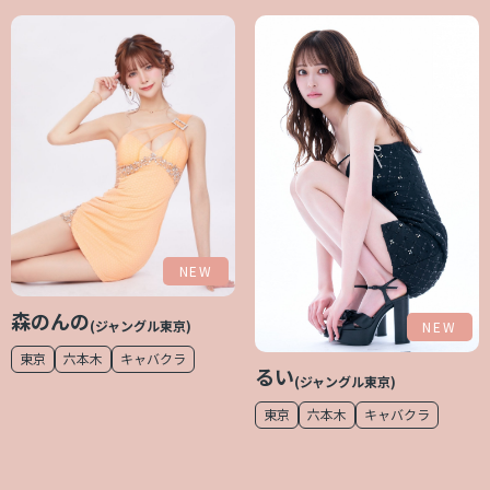
NEW
森のんの
(ジャングル東京)
NEW
東京
六本木
キャバクラ
るい
(ジャングル東京)
東京
六本木
キャバクラ