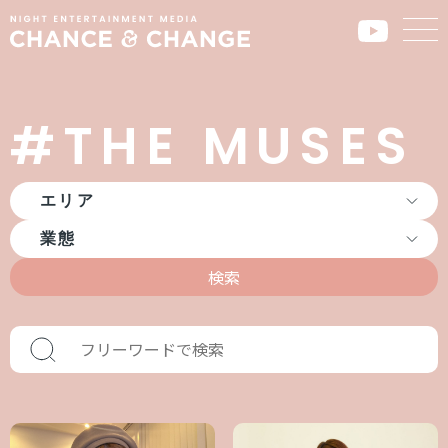
#THE MUSES