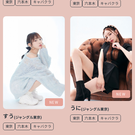
東京
六本木
キャバクラ
東京
六本木
キャバクラ
NEW
NEW
うに
(ジャングル東京)
すう
(ジャングル東京)
東京
六本木
キャバクラ
東京
六本木
キャバクラ