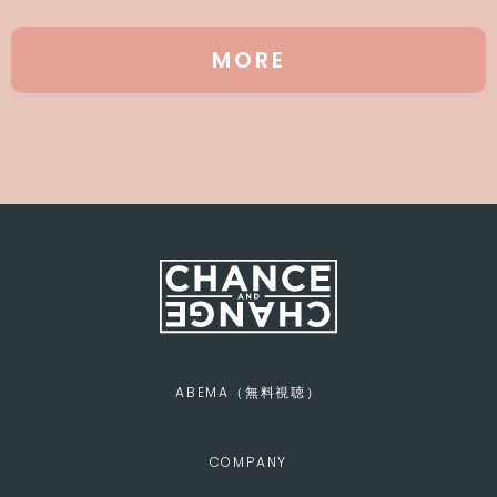
MORE
ABEMA（無料視聴）
COMPANY