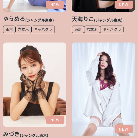
NEW
NEW
ゆうめろ
天海りこ
(ジャングル東京)
(ジャングル東京)
東京
六本木
キャバクラ
東京
六本木
キャバクラ
NEW
NEW
みづき
(ジャングル東京)