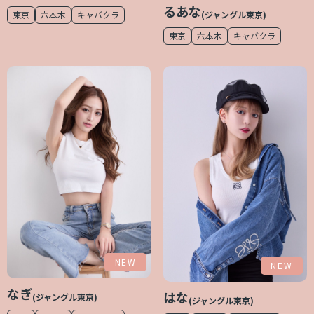
るあな
(ジャングル東京)
東京
六本木
キャバクラ
東京
六本木
キャバクラ
NEW
NEW
なぎ
はな
(ジャングル東京)
(ジャングル東京)