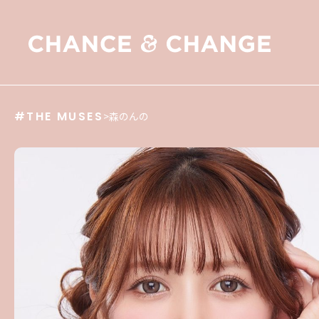
#THE MUSES
>
森のんの