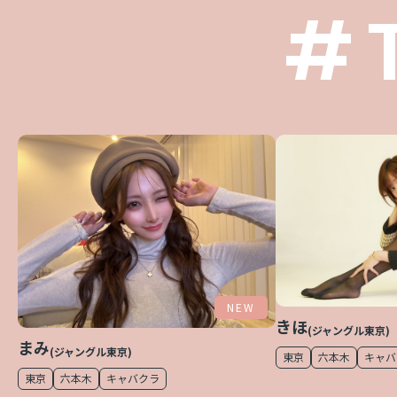
#
NEW
きほ
(ジャングル東京)
まみ
(ジャングル東京)
東京
六本木
キャバ
東京
六本木
キャバクラ