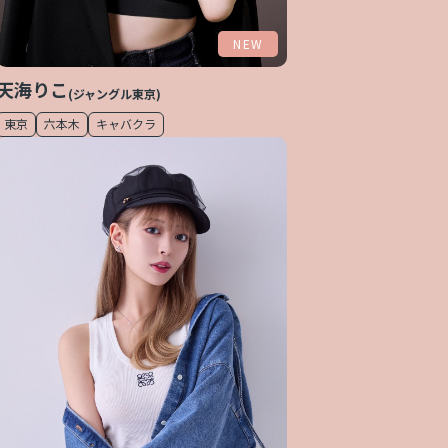
NEW
天海りこ
(ジャングル東京)
東京
六本木
キャバクラ