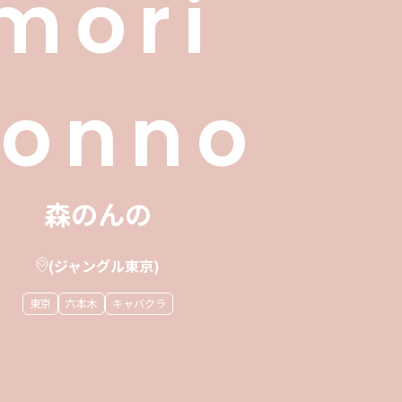
mori
nonno
森のんの
(ジャングル東京)
東京
六本木
キャバクラ