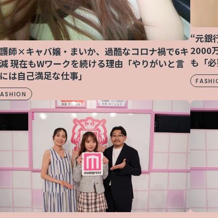
“元銀
200
護師×キャバ嬢・まいか、過酷なコロナ禍で6キ
も「必
減 現在もWワークを続ける理由「やりがいと言
には自己満足な仕事」
FASHI
FASHION