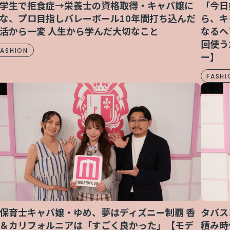
学生で拒食症→栄養士の資格取得・キャバ嬢に
「今日
な、プロ目指しバレーボール10年間打ち込んだ
ら、キ
活から一変 人生から学んだ大切なこと
なるヘ
回使う
FASHION
ー】
FASHI
タバス
保育士キャバ嬢・ゆめ、夢はディズニー制覇 香
積み時
＆カリフォルニアは「すごく良かった」【モデ