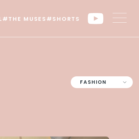
L
#THE MUSES
#SHORTS