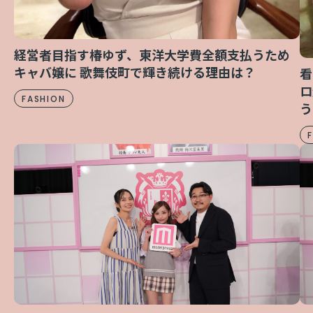
経営者目指す椿ゆず、東洋大学費全額支払うため
キャバ嬢に 歌舞伎町で輝き続ける理由は？
看
ロ
FASHION
う