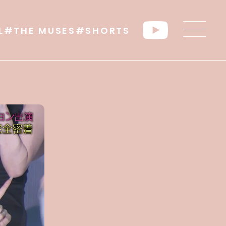
L
#THE MUSES
#SHORTS