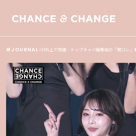
#JOURNAL
>
SNS上で物議…トップキャバ嬢集結の「関コレ