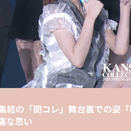
嬢集結の「関コレ」舞台裏での姿「
痛な思い