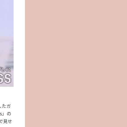
したガ
s」の
で見せ