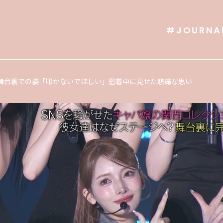
#JOURNA
」舞台裏での姿「叩かないでほしい」密着中に見せた悲痛な思い