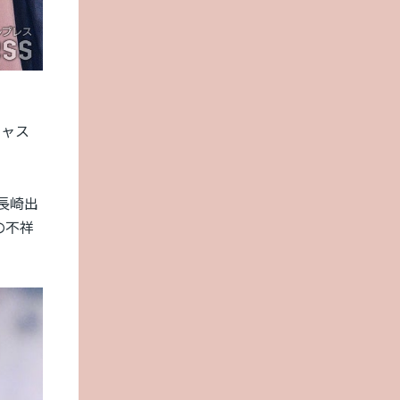
キャス
長崎出
の不祥