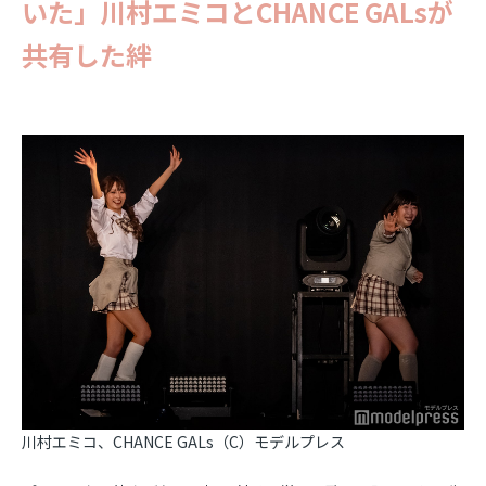
いた」川村エミコとCHANCE GALsが
共有した絆
川村エミコ、CHANCE GALs（C）モデルプレス