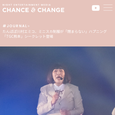
#JOURNAL
>
たんぽぽ川村エミコ、ミニスカ制服が「閉まらない」ハプニング
「TGC熊本」シークレット登場