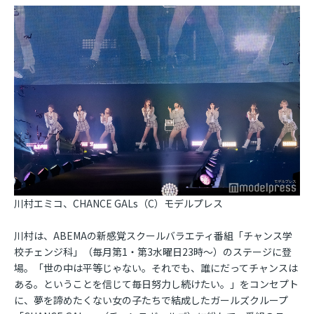
川村エミコ、CHANCE GALs（C）モデルプレス
川村は、ABEMAの新感覚スクールバラエティ番組「チャンス学
校チェンジ科」（毎月第1・第3水曜日23時～）のステージに登
場。「世の中は平等じゃない。それでも、誰にだってチャンスは
ある。ということを信じて毎日努力し続けたい。」をコンセプト
に、夢を諦めたくない女の子たちで結成したガールズクループ