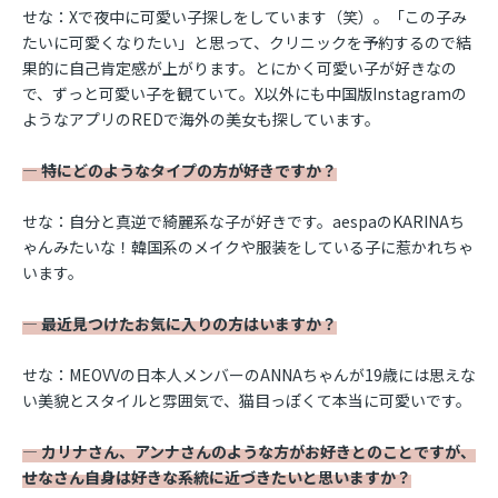
せな：Xで夜中に可愛い子探しをしています（笑）。「この子み
たいに可愛くなりたい」と思って、クリニックを予約するので結
果的に自己肯定感が上がります。とにかく可愛い子が好きなの
で、ずっと可愛い子を観ていて。X以外にも中国版Instagramの
ようなアプリのREDで海外の美女も探しています。
― 特にどのようなタイプの方が好きですか？
せな：自分と真逆で綺麗系な子が好きです。aespaのKARINAち
ゃんみたいな！韓国系のメイクや服装をしている子に惹かれちゃ
います。
― 最近見つけたお気に入りの方はいますか？
せな：MEOVVの日本人メンバーのANNAちゃんが19歳には思えな
い美貌とスタイルと雰囲気で、猫目っぽくて本当に可愛いです。
― カリナさん、アンナさんのような方がお好きとのことですが、
せなさん自身は好きな系統に近づきたいと思いますか？