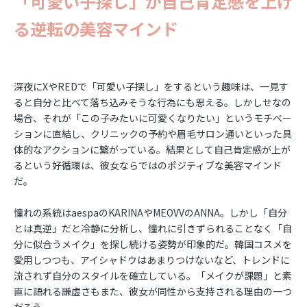
「可愛い子探し」が自己肯定感を上げ
る――逆転の美容マインド
深夜にXやREDで「可愛い子探し」をするという趣味は、一見す
ると自分と比べて落ち込みそうな行為にも思える。しかしせなの
場合、それが「この子みたいに可愛くなりたい」というモチベー
ションに直結し、クリニックの予約や眉毛サロン通いといった具
体的なアクションに繋がっている。結果として自己肯定感が上が
るという好循環は、彼女ならではのポジティブな美容マインド
だ。
憧れの系統はaespaのKARINAやMEOVVのANNA。しかし「自分
とは真逆」だと冷静に分析し、憧れに引きずられることなく「自
分に似合うメイク」を探し続ける姿勢が印象的だ。韓国コスメを
愛用しつつも、アイシャドウはあまりつけないなど、トレンドに
流されず自分のスタイルを確立している。「メイクが課題」と素
直に語れる謙虚さもまた、彼女が同性から支持される理由の一つ