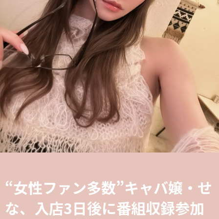
“女性ファン多数”キャバ嬢・せ
な、入店3日後に番組収録参加