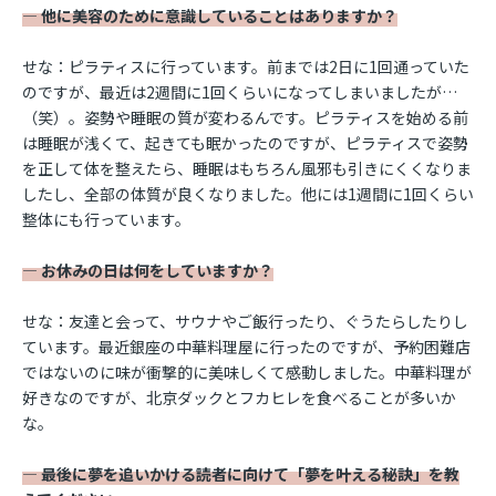
― 他に美容のために意識していることはありますか？
せな：ピラティスに行っています。前までは2日に1回通っていた
のですが、最近は2週間に1回くらいになってしまいましたが…
（笑）。姿勢や睡眠の質が変わるんです。ピラティスを始める前
は睡眠が浅くて、起きても眠かったのですが、ピラティスで姿勢
を正して体を整えたら、睡眠はもちろん風邪も引きにくくなりま
したし、全部の体質が良くなりました。他には1週間に1回くらい
整体にも行っています。
― お休みの日は何をしていますか？
せな：友達と会って、サウナやご飯行ったり、ぐうたらしたりし
ています。最近銀座の中華料理屋に行ったのですが、予約困難店
ではないのに味が衝撃的に美味しくて感動しました。中華料理が
好きなのですが、北京ダックとフカヒレを食べることが多いか
な。
― 最後に夢を追いかける読者に向けて「夢を叶える秘訣」を教