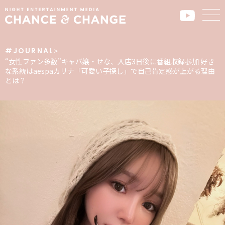
#JOURNAL
>
“女性ファン多数”キャバ嬢・せな、入店3日後に番組収録参加 好き
な系統はaespaカリナ「可愛い子探し」で自己肯定感が上がる理由
とは？