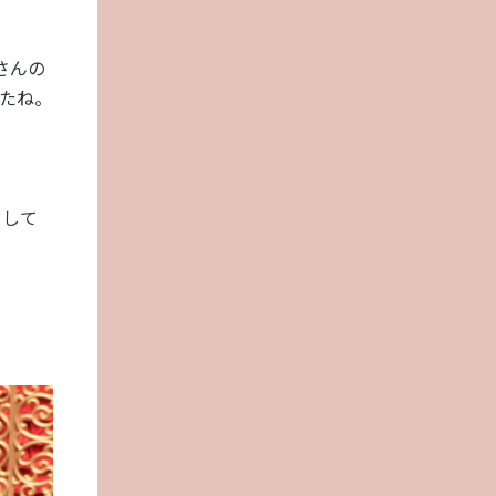
さんの
したね。
として