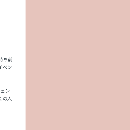
持ち前
イベン
チェン
くの人