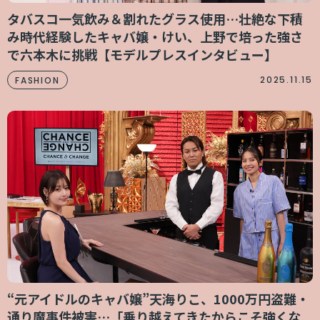
タバスコ一気飲み＆割れたグラス使用…壮絶な下積
み時代経験したキャバ嬢・けい、上野で培った強さ
で六本木に挑戦【モデルプレスインタビュー】
2025.11.15
FASHION
“元アイドルのキャバ嬢”天海りこ、1000万円盗難・
通り魔事件被害…「乗り越えてきたからこそ強くな