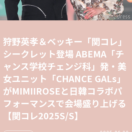
狩野英孝＆ベッキー「関コレ」
シークレット登場 ABEMA「チ
ャンス学校チェンジ科」発・美
女ユニット「CHANCE GALs」
がMIMIIROSEと日韓コラボパ
フォーマンスで会場盛り上げる
【関コレ2025S/S】