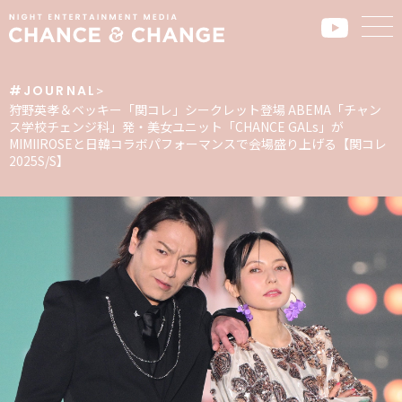
#JOURNAL
>
狩野英孝＆ベッキー「関コレ」シークレット登場 ABEMA「チャン
ス学校チェンジ科」発・美女ユニット「CHANCE GALs」が
MIMIIROSEと日韓コラボパフォーマンスで会場盛り上げる【関コレ
2025S/S】