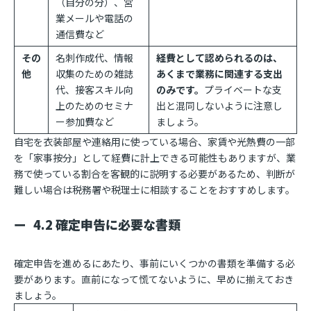
（自分の分）、営
業メールや電話の
通信費など
その
名刺作成代、情報
経費として認められるのは、
他
収集のための雑誌
あくまで業務に関連する支出
代、接客スキル向
のみです。
プライベートな支
上のためのセミナ
出と混同しないように注意し
ー参加費など
ましょう。
自宅を衣装部屋や連絡用に使っている場合、家賃や光熱費の一部
を「家事按分」として経費に計上できる可能性もありますが、業
務で使っている割合を客観的に説明する必要があるため、判断が
難しい場合は税務署や税理士に相談することをおすすめします。
4.2 確定申告に必要な書類
確定申告を進めるにあたり、事前にいくつかの書類を準備する必
要があります。直前になって慌てないように、早めに揃えておき
ましょう。