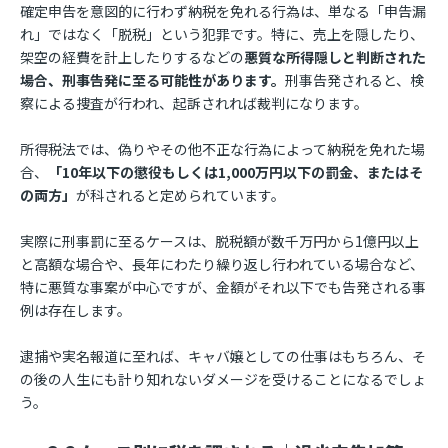
確定申告を意図的に行わず納税を免れる行為は、単なる「申告漏
れ」ではなく「脱税」という犯罪です。特に、売上を隠したり、
架空の経費を計上したりするなどの
悪質な所得隠しと判断された
場合、刑事告発に至る可能性があります。
刑事告発されると、検
察による捜査が行われ、起訴されれば裁判になります。
所得税法では、偽りやその他不正な行為によって納税を免れた場
合、
「10年以下の懲役もしくは1,000万円以下の罰金、またはそ
の両方」
が科されると定められています。
実際に刑事罰に至るケースは、脱税額が数千万円から1億円以上
と高額な場合や、長年にわたり繰り返し行われている場合など、
特に悪質な事案が中心ですが、金額がそれ以下でも告発される事
例は存在します。
逮捕や実名報道に至れば、キャバ嬢としての仕事はもちろん、そ
の後の人生にも計り知れないダメージを受けることになるでしょ
う。