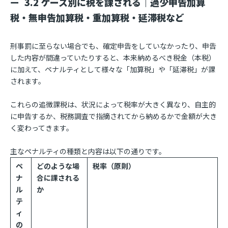
3.2 ケース別に税を課される｜過少申告加算
税・無申告加算税・重加算税・延滞税など
刑事罰に至らない場合でも、確定申告をしていなかったり、申告
した内容が間違っていたりすると、本来納めるべき税金（本税）
に加えて、ペナルティとして様々な「加算税」や「延滞税」が課
されます。
これらの追徴課税は、状況によって税率が大きく異なり、自主的
に申告するか、税務調査で指摘されてから納めるかで金額が大き
く変わってきます。
主なペナルティの種類と内容は以下の通りです。
ペ
どのような場
税率（原則）
ナ
合に課される
ル
か
テ
ィ
の