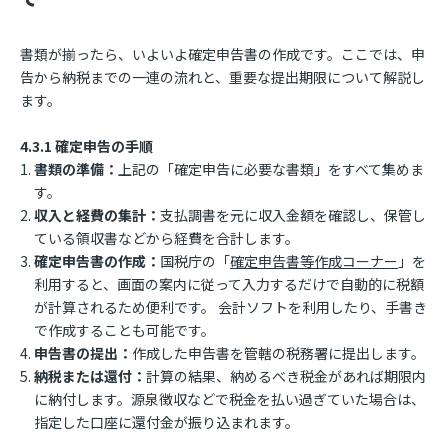
書類が揃ったら、いよいよ確定申告書の作成です。ここでは、申
告から納税までの一連の流れと、重要な提出期限について解説し
ます。
4.3.1 確定申告の手順
書類の準備：
上記の「確定申告に必要な書類」をすべて集めま
す。
収入と経費の集計：
支払調書を元に収入金額を確認し、保管し
ている領収書などから経費を合計します。
確定申告書の作成：
国税庁の「
確定申告書等作成コーナー
」を
利用すると、画面の案内に従って入力するだけで自動的に税額
が計算されるため便利です。 会計ソフトを利用したり、手書き
で作成することも可能です。
申告書の提出：
作成した申告書を管轄の税務署に提出します。
納税または還付：
計算の結果、納めるべき税金があれば期限内
に納付します。源泉徴収などで税金を払い過ぎていた場合は、
指定した口座に還付金が振り込まれます。