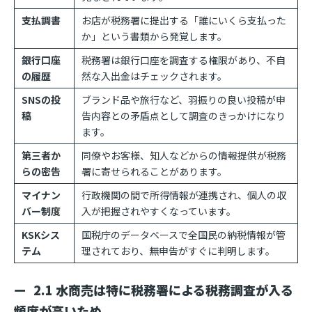
支払調書
お店が税務署に提出する「誰にいくら支払った
か」という書類から発覚します。
銀行口座
税務署は銀行口座を調査する権限があり、不自
の履歴
然な入出金はチェックされます。
SNSの投
ブランド品や旅行など、羽振りの良い投稿が申
稿
告内容との矛盾点として調査のきっかけになり
ます。
第三者か
同僚やお客様、知人などからの情報提供が税務
らの密告
署に寄せられることがあります。
マイナン
行政機関の間で所得情報が連携され、個人の収
バー制度
入が把握されやすくなっています。
KSKシス
国税庁のデータベースで全国民の納税情報が管
テム
理されており、無申告がすぐに判明します。
2.1 水商売は特に税務署による税務調査が入る
頻度が高いため