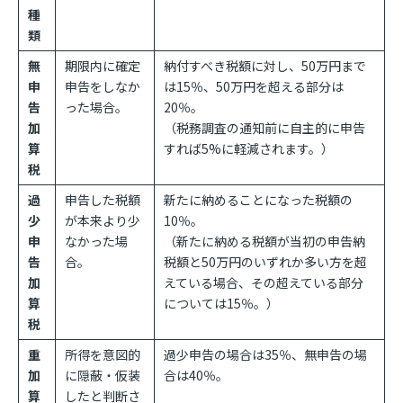
種
類
無
期限内に確定
納付すべき税額に対し、50万円まで
申
申告をしなか
は15％、50万円を超える部分は
告
った場合。
20％。
加
（税務調査の通知前に自主的に申告
算
すれば5%に軽減されます。）
税
過
申告した税額
新たに納めることになった税額の
少
が本来より少
10％。
申
なかった場
（新たに納める税額が当初の申告納
告
合。
税額と50万円のいずれか多い方を超
加
えている場合、その超えている部分
算
については15％。）
税
重
所得を意図的
過少申告の場合は35％、無申告の場
加
に隠蔽・仮装
合は40％。
算
したと判断さ