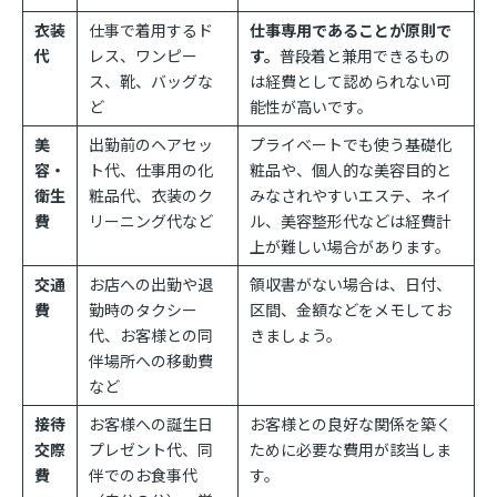
衣装
仕事で着用するド
仕事専用であることが原則で
代
レス、ワンピー
す。
普段着と兼用できるもの
ス、靴、バッグな
は経費として認められない可
ど
能性が高いです。
美
出勤前のヘアセッ
プライベートでも使う基礎化
容・
ト代、仕事用の化
粧品や、個人的な美容目的と
衛生
粧品代、衣装のク
みなされやすいエステ、ネイ
費
リーニング代など
ル、美容整形代などは経費計
上が難しい場合があります。
交通
お店への出勤や退
領収書がない場合は、日付、
費
勤時のタクシー
区間、金額などをメモしてお
代、お客様との同
きましょう。
伴場所への移動費
など
接待
お客様への誕生日
お客様との良好な関係を築く
交際
プレゼント代、同
ために必要な費用が該当しま
費
伴でのお食事代
す。