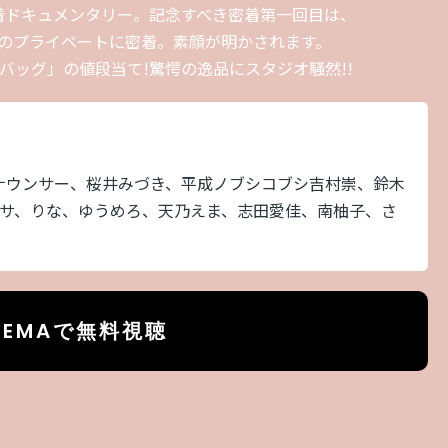
着ドキュメンタリー。記念すべき密着第一回目は、
女のプライベートに密着。素顔が明かされます。
バッグ」の値段当て!驚愕の逸品にスタジオ騒然!!
ナウンサー、桜井みづき、平成ノブシコブシ吉村崇、鈴木
イサ、りな、ゆうめろ、天乃えま、志田愛佳、南柚子、さ
BEMAで無料視聴